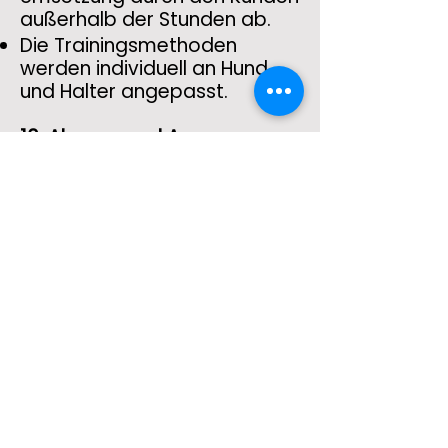
außerhalb der Stunden ab.
Die Trainingsmethoden
werden individuell an Hund
und Halter angepasst.
10. Absage und Anpassung
von Kurseinheiten
Sollte eine Trainingsstunde
aufgrund von ungünstigen
oder sicherheitsrelevanten
Wetterbedingungen (z. B.
Sturm, Starkregen, Hitze,
Unwetterwarnung) nicht
verantwortungsvoll vor Ort
stattfinden können, behalten
wir uns vor, die Einheit auch
kurzfristig abzusagen.
In diesem Fall findet die
Stunde zur ursprünglich