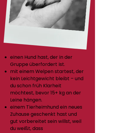
einen Hund hast, der in der
Gruppe überfordert ist.
mit einem Welpen startest, der
kein Leichtgewicht bleibt – und
du schon früh Klarheit
möchtest, bevor 15+ kg an der
Leine hängen.
einem Tierheimhund ein neues
Zuhause geschenkt hast und
gut vorbereitet sein willst, weil
du weißt, dass