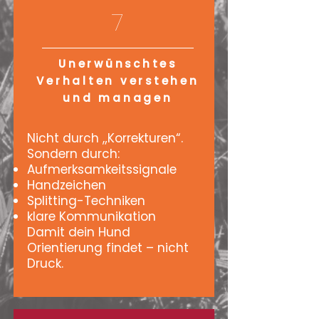
7
Unerwünschtes
Verhalten verstehen
und managen
Nicht durch „Korrekturen“.
Sondern durch:
Aufmerksamkeitssignale
Handzeichen
Splitting-Techniken
klare Kommunikation
Damit dein Hund
Orientierung findet – nicht
Druck.