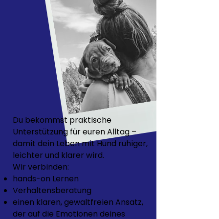
Du bekommst praktische
Unterstützung für euren Alltag –
damit dein Leben mit Hund ruhiger,
leichter und klarer wird.
Wir verbinden:
hands-on Lernen
Verhaltensberatung
einen klaren, gewaltfreien Ansatz,
der auf die Emotionen deines