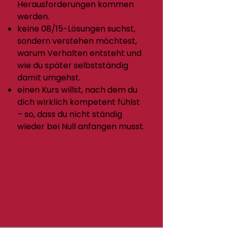
Herausforderungen kommen
werden.
keine 08/15-Lösungen suchst,
sondern verstehen möchtest,
warum Verhalten entsteht und
wie du später selbstständig
damit umgehst.
einen Kurs willst, nach dem du
dich wirklich kompetent fühlst
– so, dass du nicht ständig
wieder bei Null anfangen musst.