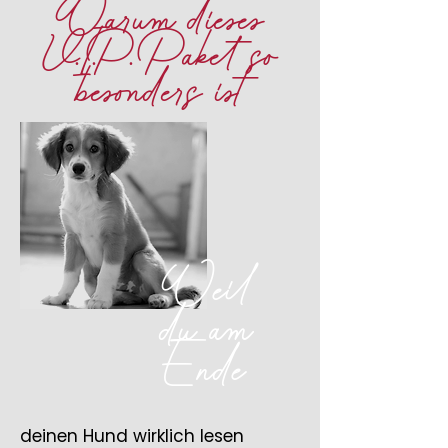
Warum dieses
V.I.P. Paket so
besonders ist
Weil
du am
Ende
deinen Hund wirklich lesen