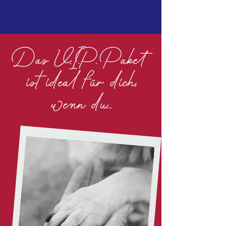
Das V.I.P. Paket
ist ideal für dich,
wenn du...