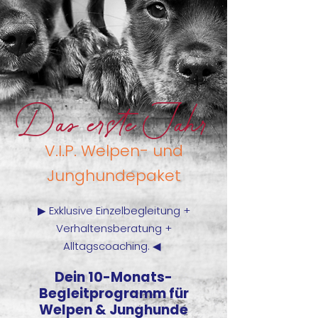
Das erste Jahr
V.I.P. Welpen- und
Junghundepaket
▶ Exklusive Einzelbegleitung +
Verhaltensberatung +
Alltagscoaching.
◀
Dein 10-Monats-
Begleitprogramm für
Welpen & Junghunde