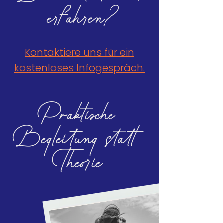
erfahren?
Kontaktiere uns für ein
kostenloses Infogespräch.
Praktische
Begleitung statt
Theorie