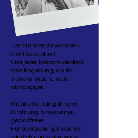
...verstanden zu werden -
nicht kontrolliert.
Und jeder Mensch verdient
eine Begleitung, die ihn
sicherer macht, nicht
abhängiger.
Mit unserer langjährigen
Erfahrung in moderner,
gewaltfreier
Hundeerziehung begleiten
wir dich durch das erste