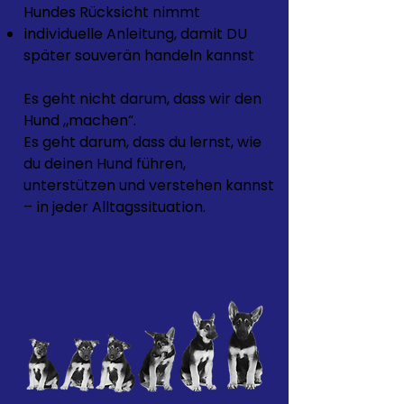
Hundes Rücksicht nimmt
individuelle Anleitung, damit DU
später souverän handeln kannst
Es geht nicht darum, dass wir den
Hund „machen“.
Es geht darum, dass du lernst, wie
du deinen Hund führen,
unterstützen und verstehen kannst
– in jeder Alltagssituation.