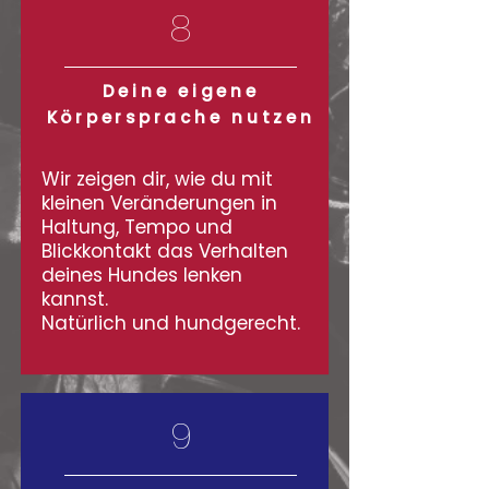
8
Deine eigene
Körpersprache nutzen
Wir zeigen dir, wie du mit
kleinen Veränderungen in
Haltung, Tempo und
Blickkontakt das Verhalten
deines Hundes lenken
kannst.
Natürlich und hundgerecht.
9