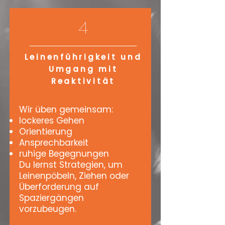
4
Leinenführigkeit und
Umgang mit
Reaktivität
Wir üben gemeinsam:
lockeres Gehen
Orientierung
Ansprechbarkeit
ruhige Begegnungen
Du lernst Strategien, um
Leinenpöbeln, Ziehen oder
Überforderung auf
Spaziergängen
vorzubeugen.