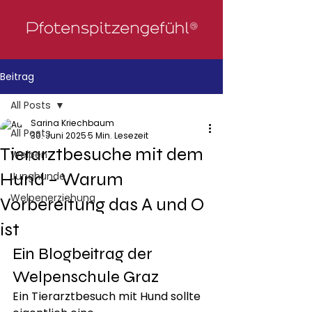
Beitrag
All Posts
Sarina Kriechbaum
All Posts
30. Juni 2025
5 Min. Lesezeit
Tierarztbesuche mit dem
Welpen
Hund – Warum
Junghunde
Welpenerziehung
Vorbereitung das A und O
ist
Ein Blogbeitrag der 
Welpenschule Graz
Ein Tierarztbesuch mit Hund sollte 