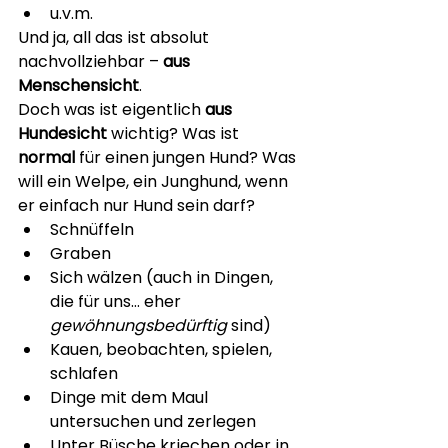
u.v.m.
Und ja, all das ist absolut 
nachvollziehbar – 
aus 
Menschensicht
.
Doch was ist eigentlich 
aus 
Hundesicht
 wichtig? Was ist 
normal
 für einen jungen Hund? Was 
will ein Welpe, ein Junghund, wenn 
er einfach nur Hund sein darf?
Schnüffeln
Graben
Sich wälzen (auch in Dingen, 
die für uns… eher 
gewöhnungsbedürftig
 sind)
Kauen, beobachten, spielen, 
schlafen
Dinge mit dem Maul 
untersuchen und zerlegen
Unter Büsche kriechen oder in 