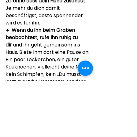
zu, 
ohne dass dein Hund zuschaut
. 
Je mehr du dich damit 
beschäftigst, desto spannender 
wird es für ihn.
🔸 
Wenn du ihn beim Graben 
beobachtest
, 
rufe ihn ruhig zu 
dir
 und ihr geht gemeinsam ins 
Haus. Biete ihm dort eine Pause an: 
Ein paar Leckerchen, ein guter 
Kauknochen, vielleicht deine Nähe. 
Kein Schimpfen, kein „Du musst 
jetzt zur Ruhe kommen!“, sondern 
einfach: Ruhe schenken. Abwarten.
🔸 
Frage dich
: War der Tag 
vielleicht zu aufregend? Gab es zu 
viel Trubel im Garten? Besuch? 
Spiel? Kinder? Fremde Hunde? 
Vielleicht ist dein junger Hund 
gerade einfach nur… überfordert 