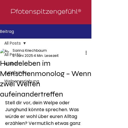
Beitrag
All Posts
Sarina Kriechbaum
All Posts
3. Juni 2025
4 Min. Lesezeit
Hundeleben im
Welpen
Menschenmonolog – Wenn
Junghunde
Welpenerziehung
zwei Welten
aufeinandertreffen
Stell dir vor, dein Welpe oder 
Junghund könnte sprechen. Was 
würde er wohl über euren Alltag 
erzählen? Vermutlich etwas ganz 