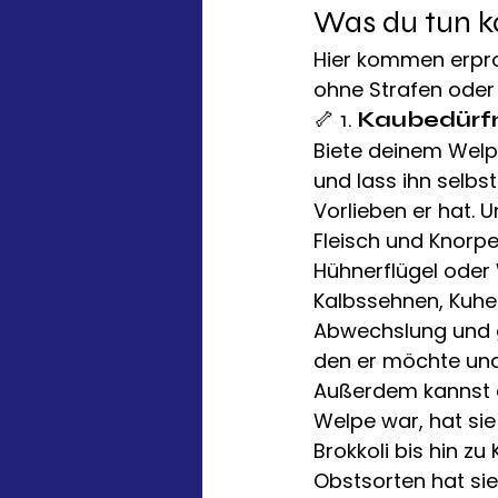
Was du tun k
Hier kommen erpro
ohne Strafen oder
🦴 1. 
Kaubedürfni
Biete deinem Welp
und lass ihn selbs
Vorlieben er hat. 
Fleisch und Knorpel
Hühnerflügel oder 
Kalbssehnen, Kuheu
Abwechslung und gi
den er möchte und
Außerdem kannst d
Welpe war, hat sie
Brokkoli bis hin 
Obstsorten hat si