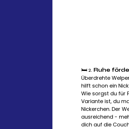
🛏️ 2. 
Ruhe förde
Überdrehte Welpen 
hilft schon ein Ni
Wie sorgst du für 
Variante ist, du m
Nickerchen. Der We
ausreichend - meh
dich auf die Couc