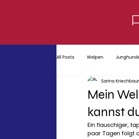
All Posts
Welpen
Junghund
Sarina Kriechba
Mein Welp
kannst d
Ein flauschiger, t
paar Tagen folgt d