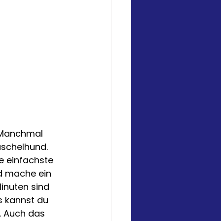
 Manchmal 
uschelhund.
e einfachste 
nd mache ein 
inuten sind 
s kannst du 
. Auch das 