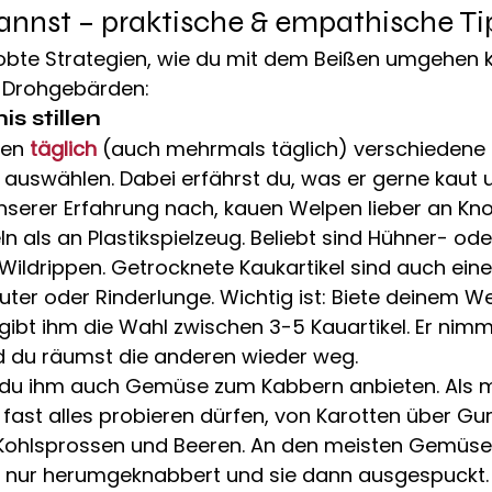
annst – praktische & empathische Ti
bte Strategien, wie du mit dem Beißen umgehen k
 Drohgebärden:
s stillen
en 
täglich
 (auch mehrmals täglich) verschiedene 
t auswählen. Dabei erfährst du, was er gerne kaut 
Unserer Erfahrung nach, kauen Welpen lieber an Kn
n als an Plastikspielzeug. Beliebt sind Hühner- ode
Wildrippen. Getrocknete Kaukartikel sind auch eine V
ter oder Rinderlunge. Wichtig ist: Biete deinem W
bt ihm die Wahl zwischen 3-5 Kauartikel. Er nimmt
 du räumst die anderen wieder weg.
u ihm auch Gemüse zum Kabbern anbieten. Als me
 fast alles probieren dürfen, von Karotten über Gur
zu Kohlsprossen und Beeren. An den meisten Gemüse
e nur herumgeknabbert und sie dann ausgespuckt.