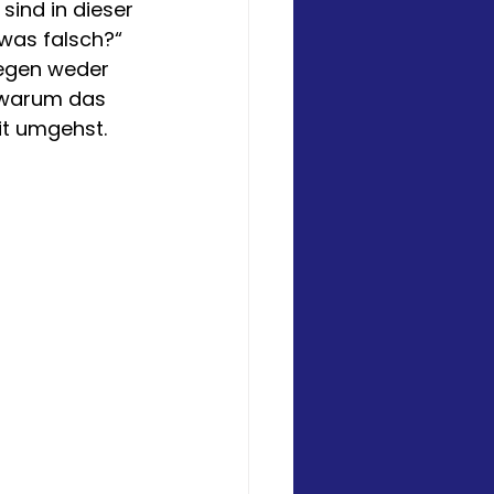
sind in dieser 
twas falsch?“
wegen weder 
, warum das 
it umgehst.