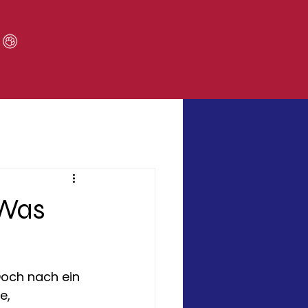
 Was
Doch nach ein 
e, 