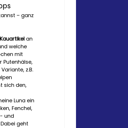
pps
annst – ganz 
Kauartikel
 an 
und welche 
ochen mit 
r Putenhälse, 
ariante, z.B. 
elpen 
 sich den, 
ine Luna ein 
ken, Fenchel, 
- und 
 Dabei geht 