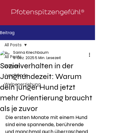
Beitrag
All Posts
Sarina Kriechbaum
All Posts
9. Dez. 2025
5 Min. Lesezeit
Sozialverhalten in der
Welpen
Junghundezeit: Warum
Junghunde
Welpenerziehung
dein junger Hund jetzt
mehr Orientierung braucht
als je zuvor
Die ersten Monate mit einem Hund 
sind eine spannende, berührende 
und manchmal auch überraschend 