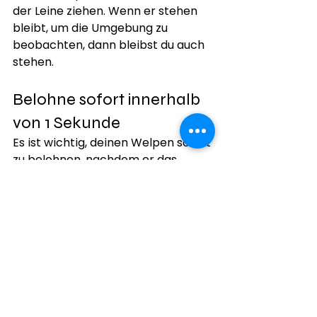
der Leine ziehen. Wenn er stehen 
bleibt, um die Umgebung zu 
beobachten, dann bleibst du auch 
stehen.
Belohne sofort innerhalb 
von 1 Sekunde
Es ist wichtig, deinen Welpen sofort 
zu belohnen, nachdem er das 
gewünschte Verhalten gezeigt hat. 
So kann er die Belohnung direkt mit 
seinem Verhalten in Verbindung 
bringen. Ein kurzer Zeitabstand 
zwischen Verhalten und Belohnung 
hilft, dass die Lernerfahrung 
effektiv bleibt. Belohnung muss 
nicht unbedingt Futter bedeuten. 
Auch Loben kann der Welpe damit 