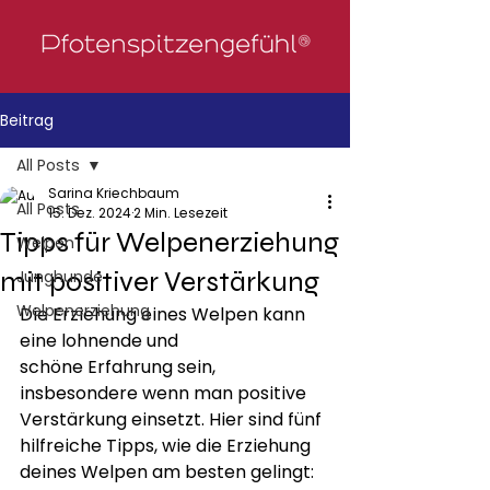
Beitrag
All Posts
Sarina Kriechbaum
All Posts
15. Dez. 2024
2 Min. Lesezeit
Tipps für Welpenerziehung
Welpen
mit positiver Verstärkung
Junghunde
Welpenerziehung
Die Erziehung eines Welpen kann 
eine lohnende und 
schöne Erfahrung sein, 
insbesondere wenn man positive 
Verstärkung einsetzt. Hier sind fünf 
hilfreiche Tipps, wie die Erziehung 
deines Welpen am besten gelingt: